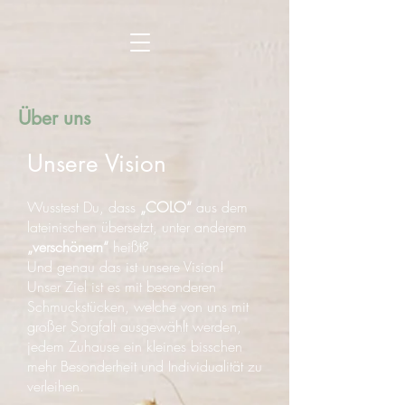
Über uns
Unsere Vision
Wusstest Du, dass
„COLO“
aus dem
lateinischen übersetzt, unter anderem
„verschönern“
heißt?
Und genau das ist unsere Vision!
Unser Ziel ist es mit besonderen
Schmuckstücken, welche von uns mit
großer Sorgfalt ausgewählt werden,
jedem Zuhause ein kleines bisschen
mehr Besonderheit und Individualität zu
verleihen.