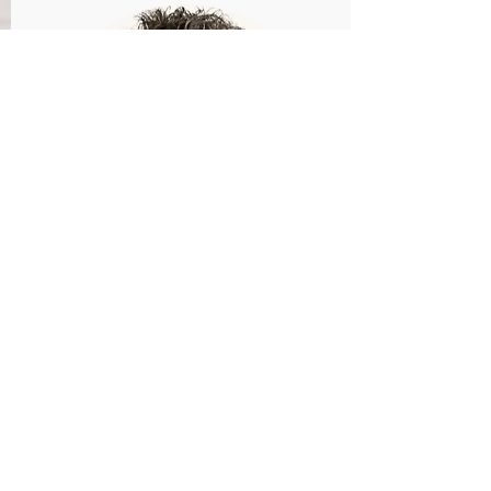
Karl Härtl
Geschäftsinhaber, Produzent &
Wünscheerfüller
Hallo zusammen,
mein Name ist Karl und ich
unterstütze mein Frau Sabine