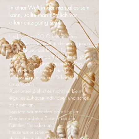
In einer Welt in der man alles sein
kann, sollte man nämlich vor
allem einzigartig sein!
Und wir von COLO finden, dass
Deine Einzigartigkeit in deinen eigenen
vier Wänden auf keinen Fall
zu kurz kommen darf! Und dafür gibt
es wohl kaum einen besseren Weg,
als diese Individualität durch
hochwertige moderne Dekoartikel
umzusetzten!
Aber unser Ziel ist es nicht nur Dein
eigenes Zuhause individuell und schön
zu gestalten,
sondern wir möchten dabei helfen
Deinen nächsten Besuch bei der
Familie, Freunden und
Herzensmenschen
durch das perfekte Mitbringsel zu einer